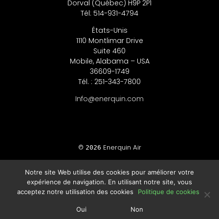
Dorval (Québec) H9P 2P1
Tél: 514-931-4794
États-Unis
1110 Montlimar Drive
Suite 460
Mobile, Alabama – USA
36609-1749
Tél. : 251-343-7800
Info@enerquin.com
©
Enerquin Air
2026
Notre site Web utilise des cookies pour améliorer votre
Notes légales :
expérience de navigation. En utilisant notre site, vous
Politique de confidentialité
acceptez notre utilisation des cookies
Politique de cookies
Politiques sur les témoins
Oui
Non
Conditions d’utilisation