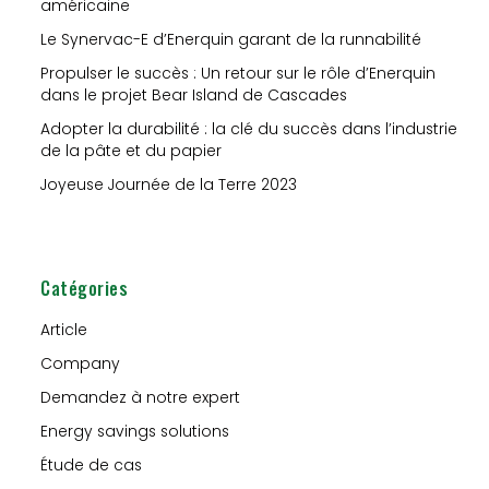
américaine
c
h
Le Synervac-E d’Enerquin garant de la runnabilité
e
Propulser le succès : Un retour sur le rôle d’Enerquin
dans le projet Bear Island de Cascades
r
Adopter la durabilité : la clé du succès dans l’industrie
de la pâte et du papier
:
Joyeuse Journée de la Terre 2023
Catégories
Article
Company
Demandez à notre expert
Energy savings solutions
Étude de cas