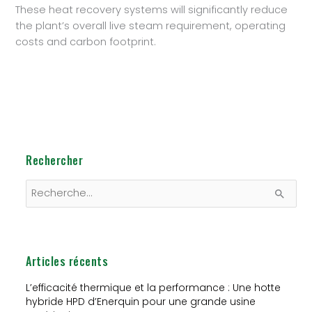
These heat recovery systems will significantly reduce
the plant’s overall live steam requirement, operating
costs and carbon footprint.
Rechercher
R
e
c
h
Articles récents
e
L’efficacité thermique et la performance : Une hotte
r
hybride HPD d’Enerquin pour une grande usine